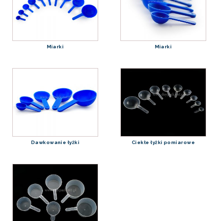
Miarki
Miarki
Dawkowanie łyżki
Ciekłe łyżki pomiarowe