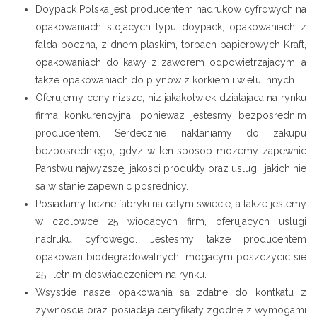
Doypack Polska jest producentem nadrukow cyfrowych na
opakowaniach stojacych typu doypack, opakowaniach z
falda boczna, z dnem plaskim, torbach papierowych Kraft,
opakowaniach do kawy z zaworem odpowietrzajacym, a
takze opakowaniach do plynow z korkiem i wielu innych.
Oferujemy ceny nizsze, niz jakakolwiek dzialajaca na rynku
firma konkurencyjna, poniewaz jestesmy bezposrednim
producentem. Serdecznie naklaniamy do zakupu
bezposredniego, gdyz w ten sposob mozemy zapewnic
Panstwu najwyzszej jakosci produkty oraz uslugi, jakich nie
sa w stanie zapewnic posrednicy.
Posiadamy liczne fabryki na calym swiecie, a takze jestemy
w czolowce 25 wiodacych firm, oferujacych uslugi
nadruku cyfrowego. Jestesmy takze producentem
opakowan biodegradowalnych, mogacym poszczycic sie
25- letnim doswiadczeniem na rynku.
Wsystkie nasze opakowania sa zdatne do kontkatu z
zywnoscia oraz posiadaja certyfikaty zgodne z wymogami