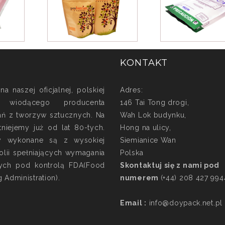
S
KONTAKT
a naszej oficjalnej, polskiej
Adres:
e, wiodącego producenta
146 Tai Tong drogi,
ń z tworzyw sztucznych. Na
Wah Lok budynku,
tniejemy już od lat 80-tych.
Hong na ulicy,
y wykonane są z wysokiej
Siemianice Wan
folii spełniających wymagania
Polska
ych pod kontrolą FDA(Food
Skontaktuj się z nami pod
 Administration).
numerem
(+44) 208 427 994
Email :
info@doypack.net.pl