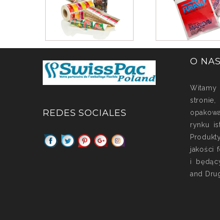
O NA
Witamy n
stroni
REDES SOCIALES
opakowa
rynku is
Produkt
jakości 
i będąc
and Drug