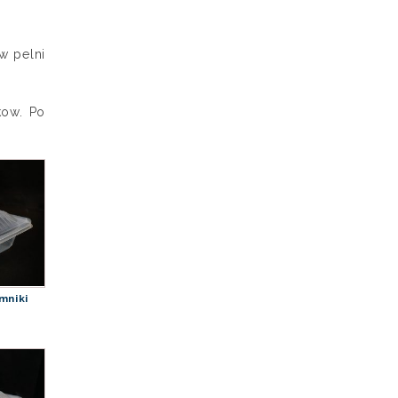
w pelni
kow. Po
mniki